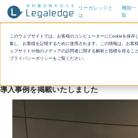
リーガレッジと
機能一
は
覧
このウェブサイトでは、お客様のコンピューターにCookieを保存
集し、お客様を記憶するために使用されます。この情報は、お客
ェブサイトや他のメディアの訪問者に関する解析と指標を得ることを
プライバシーポリシー
をご覧ください。
2021/11/26
導入事例を掲載いたしました