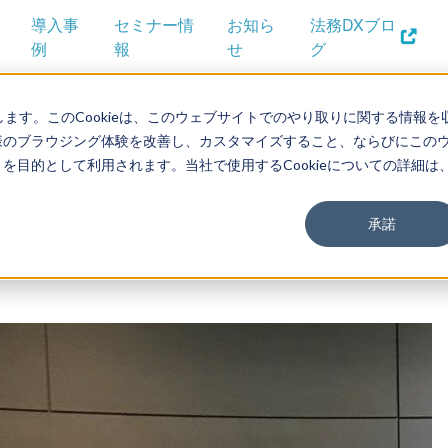
導入事
セミナー情
お知ら
法務DXブロ
例
報
せ
グ
します。このCookieは、このウェブサイトでのやり取りに関する情報を
様のブラウジング体験を改善し、カスタマイズすること、ならびにこの
目的として利用されます。当社で使用するCookieについての詳細は
承諾