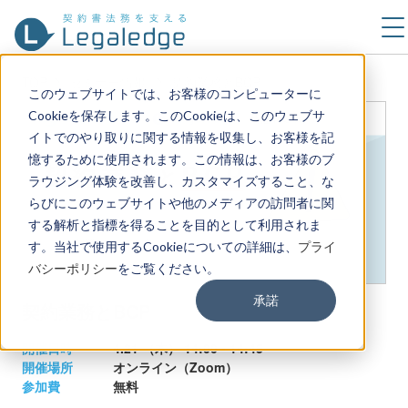
TOP
セミナー情報
契約業務とBCP
このウェブサイトでは、お客様のコンピューターに
Cookieを保存します。このCookieは、このウェブサ
イトでのやり取りに関する情報を収集し、お客様を記
憶するために使用されます。この情報は、お客様のブ
ラウジング体験を改善し、カスタマイズすること、な
らびにこのウェブサイトや他のメディアの訪問者に関
する解析と指標を得ることを目的として利用されま
す。当社で使用するCookieについての詳細は、
プライ
バシーポリシー
をご覧ください。
承諾
契約業務とBCP
開催日時
4.21 （木）
14:00 - 14:45
開催場所
オンライン（Zoom）
参加費
無料